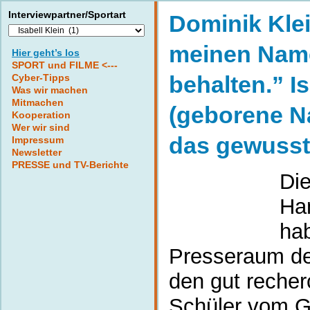
Interviewpartner/Sportart
Dominik Klei
Interviewpartner/Sportart
meinen Nam
Hier geht’s los
SPORT und FILME <---
behalten.” Is
Cyber-Tipps
Was wir machen
Mitmachen
(geborene N
Kooperation
Wer wir sind
das gewusst
Impressum
Newsletter
PRESSE und TV-Berichte
Di
Han
ha
Presseraum de
den gut recher
Schüler vom 