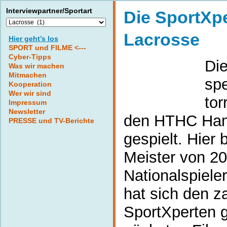
Interviewpartner/Sportart
Die SportXp
Interviewpartner/Sportart
Lacrosse
Hier geht’s los
SPORT und FILME <---
Cyber-Tipps
Die
Was wir machen
Mitmachen
sp
Kooperation
Wer wir sind
tor
Impressum
Newsletter
den HTHC Ham
PRESSE und TV-Berichte
gespielt. Hier
Meister von 20
Nationalspiele
hat sich den z
SportXperten g