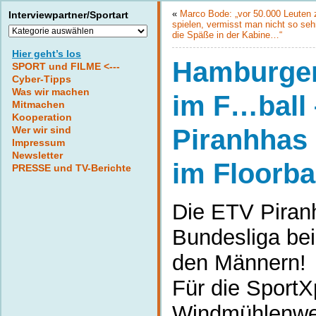
«
Marco Bode: „vor 50.000 Leuten 
Interviewpartner/Sportart
spielen, vermisst man nicht so seh
Interviewpartner/Sportart
die Späße in der Kabine…“
Hier geht’s los
Hamburger
SPORT und FILME <---
Cyber-Tipps
Was wir machen
im F…ball
Mitmachen
Kooperation
Wer wir sind
Piranhhas
Impressum
Newsletter
im Floorba
PRESSE und TV-Berichte
Die ETV Piranh
Bundesliga bei
den Männern!
Für die Sport
Windmühlenwe