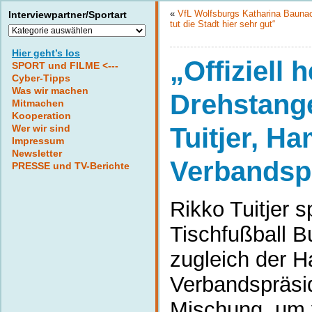
«
VfL Wolfsburgs Katharina Baunac
Interviewpartner/Sportart
tut die Stadt hier sehr gut“
Interviewpartner/Sportart
Hier geht’s los
„Offiziell 
SPORT und FILME <---
Cyber-Tipps
Was wir machen
Drehstange
Mitmachen
Kooperation
Wer wir sind
Tuitjer, H
Impressum
Newsletter
Verbandsp
PRESSE und TV-Berichte
Rikko Tuitjer sp
Tischfußball B
zugleich der 
Verbandspräsid
Mischung, um 