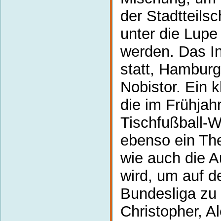
der Stadtteils
unter die Lup
werden. Das I
statt, Hambur
Nobistor. Ein k
die im Frühjah
Tischfußball-
ebenso ein T
wie auch die A
wird, um auf d
Bundesliga zu 
Christopher, A