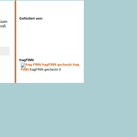
Gefördert von:
sium
rofi
fragFINN
frag
FINN
fragFINN gecheckt 0