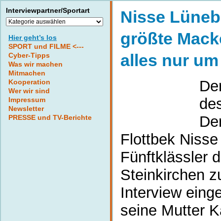
Interviewpartner/Sportart
Nisse Lüneb
Interviewpartner/Sportart
größte Macke
Hier geht’s los
SPORT und FILME <---
alles nur um
Cyber-Tipps
Was wir machen
Mitmachen
De
Kooperation
Wer wir sind
de
Impressum
Newsletter
De
PRESSE und TV-Berichte
Flottbek Nisse
Fünftklässler 
Steinkirchen 
Interview eing
seine Mutter K