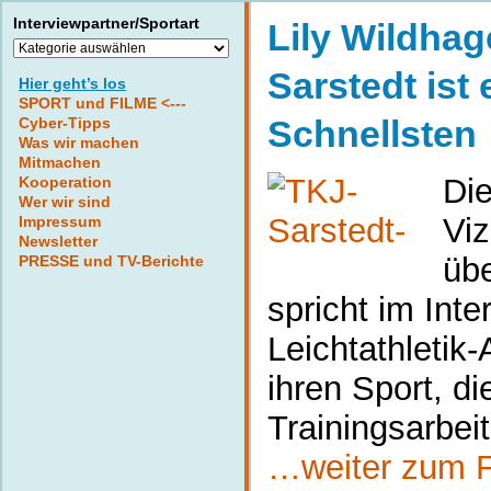
Interviewpartner/Sportart
Lily Wildha
Interviewpartner/Sportart
Sarstedt ist 
Hier geht’s los
SPORT und FILME <---
Schnellsten
Cyber-Tipps
Was wir machen
Mitmachen
Di
Kooperation
Wer wir sind
Viz
Impressum
Newsletter
üb
PRESSE und TV-Berichte
spricht im Inte
Leichtathletik
ihren Sport, di
Trainingsarbe
…weiter zum F