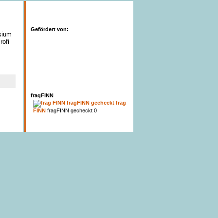
Gefördert von:
sium
rofi
fragFINN
frag
FINN
fragFINN gecheckt 0