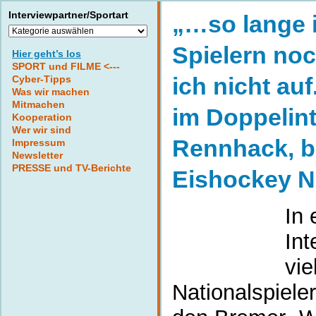
Interviewpartner/Sportart
„…so lange 
Interviewpartner/Sportart
Spielern noc
Hier geht’s los
SPORT und FILME <---
ich nicht au
Cyber-Tipps
Was wir machen
Mitmachen
im Doppelint
Kooperation
Wer wir sind
Rennhack, b
Impressum
Newsletter
PRESSE und TV-Berichte
Eishockey Na
In 
Int
vie
Nationalspiel