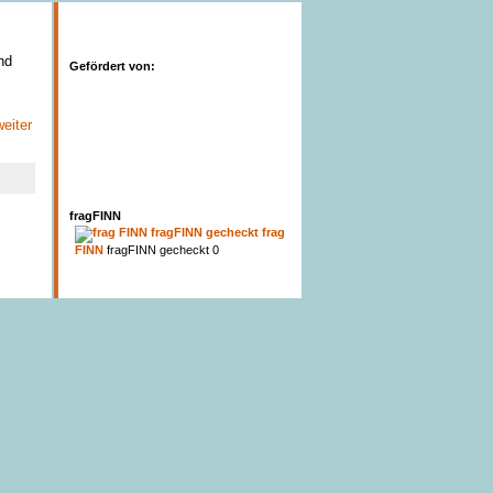
nd
Gefördert von:
eiter
fragFINN
frag
FINN
fragFINN gecheckt 0