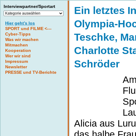
Interviewpartner/Sportart
Ein letztes I
Interviewpartner/Sportart
Olympia-Hoc
Hier geht’s los
SPORT und FILME <---
Teschke, Ma
Cyber-Tipps
Was wir machen
Mitmachen
Charlotte S
Kooperation
Wer wir sind
Schröder
Impressum
Newsletter
PRESSE und TV-Berichte
Am
Flu
Sp
La
Alicia aus Lur
das halbe Fra