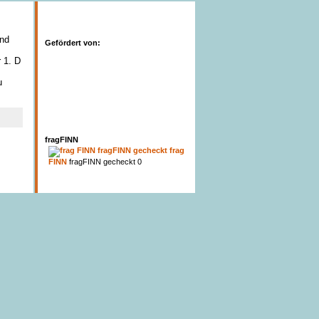
und
Gefördert von:
 1. D
u
fragFINN
frag
FINN
fragFINN gecheckt 0