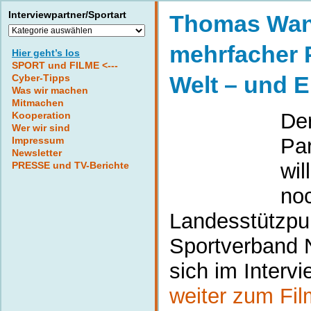
Interviewpartner/Sportart
Thomas Wan
Interviewpartner/Sportart
mehrfacher 
Hier geht’s los
SPORT und FILME <---
Welt – und 
Cyber-Tipps
Was wir machen
Mitmachen
Der
Kooperation
Wer wir sind
Pa
Impressum
Newsletter
wil
PRESSE und TV-Berichte
noc
Landesstützpu
Sportverband 
sich im Intervi
weiter zum Fil