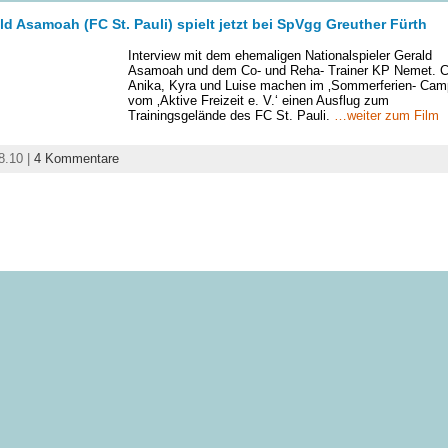
ld Asamoah (FC St. Pauli) spielt jetzt bei SpVgg Greuther Fürth
Interview mit dem ehemaligen Nationalspieler Gerald
Asamoah und dem Co- und Reha- Trainer KP Nemet. Ce
Anika, Kyra und Luise machen im ‚Sommerferien- Cam
vom ‚Aktive Freizeit e. V.‘ einen Ausflug zum
Trainingsgelände des FC St. Pauli.
…weiter zum Film
8.10 |
4 Kommentare