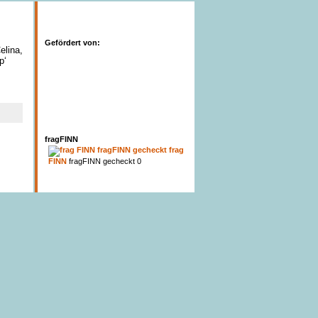
Gefördert von:
lina,
p‘
fragFINN
frag
FINN
fragFINN gecheckt 0