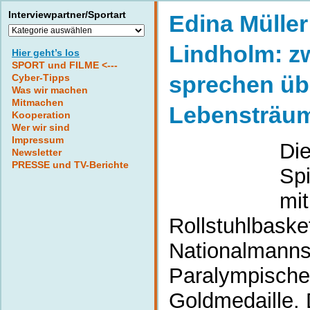
Interviewpartner/Sportart
Edina Mülle
Interviewpartner/Sportart
Lindholm: zw
Hier geht’s los
SPORT und FILME <---
sprechen übe
Cyber-Tipps
Was wir machen
Mitmachen
Lebensträu
Kooperation
Wer wir sind
Impressum
Di
Newsletter
PRESSE und TV-Berichte
Sp
mit
Rollstuhlbasket
Nationalmanns
Paralympische
Goldmedaille. 