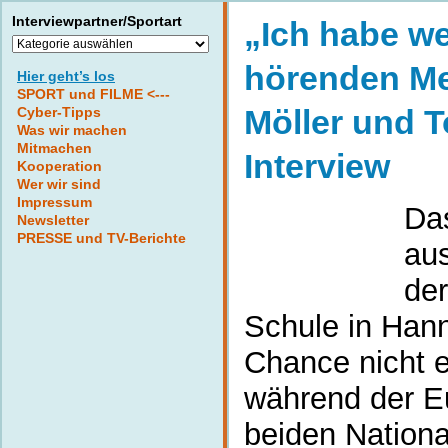
Interviewpartner/Sportart
„Ich habe w
Interviewpartner/Sportart
hörenden M
Hier geht’s los
SPORT und FILME <---
Möller und T
Cyber-Tipps
Was wir machen
Mitmachen
Interview
Kooperation
Wer wir sind
Impressum
Da
Newsletter
PRESSE und TV-Berichte
aus
der
Schule in Hann
Chance nicht 
während der E
beiden Nationa