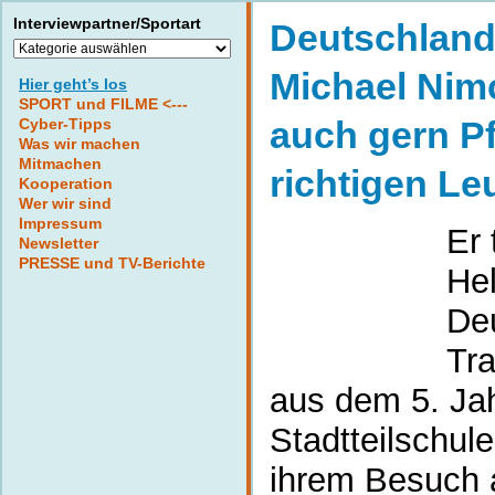
Interviewpartner/Sportart
Deutschland
Interviewpartner/Sportart
Michael Nim
Hier geht’s los
SPORT und FILME <---
auch gern Pf
Cyber-Tipps
Was wir machen
Mitmachen
richtigen Le
Kooperation
Wer wir sind
Impressum
Er 
Newsletter
PRESSE und TV-Berichte
Hel
De
Tra
aus dem 5. Ja
Stadtteilschule
ihrem Besuch 