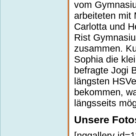
vom Gymnasi
arbeiteten mit
Carlotta und 
Rist Gymnasi
zusammen. Kur
Sophia die kle
befragte Jogi 
längsten HSVer
bekommen, war
längsseits mög
Unsere Foto
[nggallery id=1