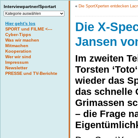
«
Die SportXperten entdecken Lac
Interviewpartner/Sportart
Interviewpartner/Sportart
Die X-Spec
Hier geht’s los
SPORT und FILME <---
Cyber-Tipps
Jansen vo
Was wir machen
Mitmachen
Kooperation
Im zweiten Te
Wer wir sind
Impressum
Torsten ‘Toto
Newsletter
PRESSE und TV-Berichte
wieder das S
das schnelle 
Grimassen sc
– die Frage 
Eigentümlichk