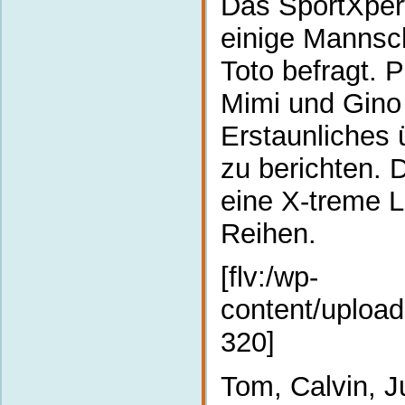
Das SportXper
einige Mannsc
Toto befragt.
P
Mimi und Gino
Erstaunliches 
zu berichten. 
eine X-treme L
Reihen.
[flv:/wp-
content/upload
320]
Tom, Calvin, J