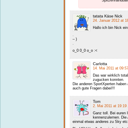
Spitzenhandball
tatata Käse Nick
24. Januar 2012 at 1
Hallo ich bin Nick ei
.
– )
.
o_0 0_0 o_o :<
Carlotta
14. Mai 2011 at 09:5
Das war wirklich tota
zugucken konnten.
Die anderen SportXperten haben 
auch gute Fragen dabei!!!
Tom
2. Mai 2011 at 19:19
Ganz toll. Bei euren 
kennenzulernen. Die 
einmal etwas anderes zu Sky etc