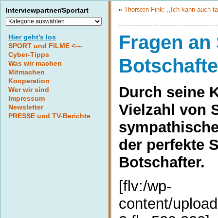
«
Thorsten Fink: ,,Ich kann auch t
Interviewpartner/Sportart
Interviewpartner/Sportart
Fragen an 
Hier geht’s los
SPORT und FILME <---
Cyber-Tipps
Botschafte
Was wir machen
Mitmachen
Kooperation
Durch seine K
Wer wir sind
Impressum
Vielzahl von 
Newsletter
PRESSE und TV-Berichte
sympathische 
der perfekte 
Botschafter.
[flv:/wp-
content/uploa