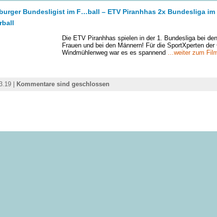
urger Bundesligist im F…ball – ETV Piranhhas 2x Bundesliga im
rball
Die ETV Piranhhas spielen in der 1. Bundesliga bei de
Frauen und bei den Männern! Für die SportXperten de
Windmühlenweg war es es spannend
…weiter zum Fil
3.19 |
Kommentare sind geschlossen