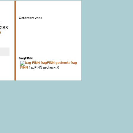
Gefördert von:
n
r GBS
m
fragFINN
frag
FINN
fragFINN gecheckt 0